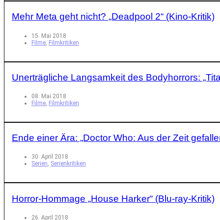
Mehr Meta geht nicht? „Deadpool 2“ (Kino-Kritik)
15. Mai 2018
Filme
,
Filmkritiken
Unerträgliche Langsamkeit des Bodyhorrors: „Titan
08. Mai 2018
Filme
,
Filmkritiken
Ende einer Ära: „Doctor Who: Aus der Zeit gefallen“
30. April 2018
Serien
,
Serienkritiken
Horror-Hommage „House Harker“ (Blu-ray-Kritik)
26. April 2018