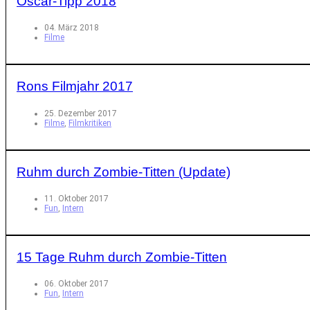
Oscar-Tipp 2018
04. März 2018
Filme
Rons Filmjahr 2017
25. Dezember 2017
Filme
,
Filmkritiken
Ruhm durch Zombie-Titten (Update)
11. Oktober 2017
Fun
,
Intern
15 Tage Ruhm durch Zombie-Titten
06. Oktober 2017
Fun
,
Intern