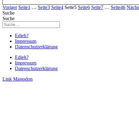
Voriger
Seite
1
…
Seite
3
Seite
4
Seite
5
Seite
6
Seite
7
…
Seite
46
Nächs
Suche
Suche
Edieh?
Impressum
Datenschutzerklärung
Edieh?
Impressum
Datenschutzerklärung
Link
Mastodon