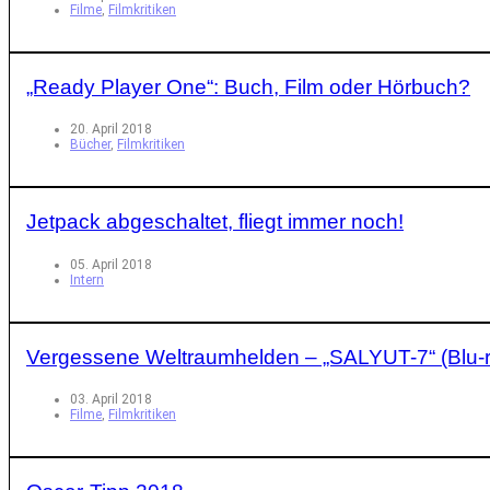
Filme
,
Filmkritiken
„Ready Player One“: Buch, Film oder Hörbuch?
20. April 2018
Bücher
,
Filmkritiken
Jetpack abgeschaltet, fliegt immer noch!
05. April 2018
Intern
Vergessene Weltraumhelden – „SALYUT-7“ (Blu-ra
03. April 2018
Filme
,
Filmkritiken