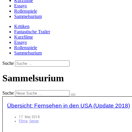
Kurzfilme
Essays
Rollenspiele
Sammelsurium
Kritiken
Fantastische Trailer
Kurzfilme
Essays
Rollenspiele
Sammelsurium
Suche
Sammelsurium
Suche
Übersicht: Fernsehen in den USA (Update 2018)
17. Mai 2018
Filme
,
Serien