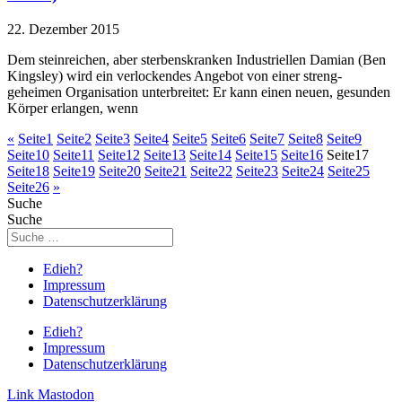
22. Dezember 2015
Dem steinreichen, aber sterbenskranken Industriellen Damian (Ben
Kingsley) wird ein verlockendes Angebot von einer streng-
geheimen Organisation unterbreitet: Er kann einen neuen, gesunden
Körper erlangen, wenn
«
Seite
1
Seite
2
Seite
3
Seite
4
Seite
5
Seite
6
Seite
7
Seite
8
Seite
9
Seite
10
Seite
11
Seite
12
Seite
13
Seite
14
Seite
15
Seite
16
Seite
17
Seite
18
Seite
19
Seite
20
Seite
21
Seite
22
Seite
23
Seite
24
Seite
25
Seite
26
»
Suche
Suche
Edieh?
Impressum
Datenschutzerklärung
Edieh?
Impressum
Datenschutzerklärung
Link
Mastodon