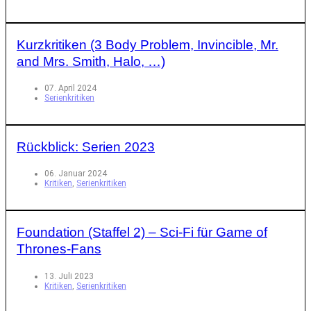
Kurzkritiken (3 Body Problem, Invincible, Mr.
and Mrs. Smith, Halo, …)
07. April 2024
Serienkritiken
Rückblick: Serien 2023
06. Januar 2024
Kritiken
,
Serienkritiken
Foundation (Staffel 2) – Sci-Fi für Game of
Thrones-Fans
13. Juli 2023
Kritiken
,
Serienkritiken