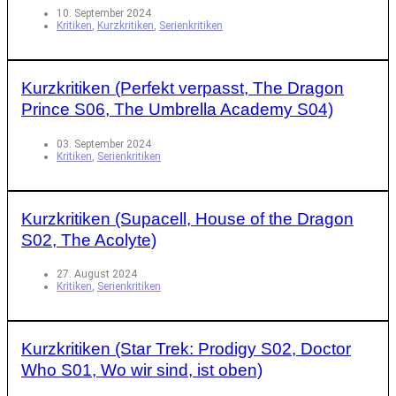
10. September 2024
Kritiken
,
Kurzkritiken
,
Serienkritiken
Kurzkritiken (Perfekt verpasst, The Dragon
Prince S06, The Umbrella Academy S04)
03. September 2024
Kritiken
,
Serienkritiken
Kurzkritiken (Supacell, House of the Dragon
S02, The Acolyte)
27. August 2024
Kritiken
,
Serienkritiken
Kurzkritiken (Star Trek: Prodigy S02, Doctor
Who S01, Wo wir sind, ist oben)