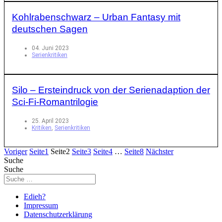
Kohlrabenschwarz – Urban Fantasy mit
deutschen Sagen
04. Juni 2023
Serienkritiken
Silo – Ersteindruck von der Serienadaption der
Sci-Fi-Romantrilogie
25. April 2023
Kritiken
,
Serienkritiken
Voriger
Seite
1
Seite
2
Seite
3
Seite
4
…
Seite
8
Nächster
Suche
Suche
Edieh?
Impressum
Datenschutzerklärung